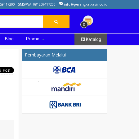
259417200
SMS/WA: 081259417200
info@perangkatkasir.co.id
0
Blog
Promo
Katalog
Pembayaran Melalui