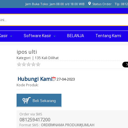
Jam Buka Toko: Jam 08.00 s/d 18.00 WIB
Status Order
Tlp: 081
Kasir
Software Kasir
BELANJA
Tentang Kami
ipos ulti
Kategori: | 135 Kali Dilihat
Hubungi Kami
27-04-2023
Kode Produk:
Beli Sekarang
Order via SMS
081259417200
Format SMS :
ORDER#NAMA PRODUK#JUMLAH