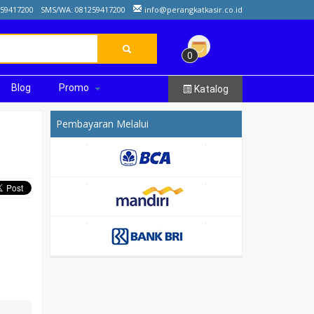
259417200
SMS/WA: 081259417200
info@perangkatkasir.co.id
0
Blog
Promo
Katalog
Pembayaran Melalui