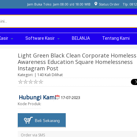
Jam Buka Toko: Jam 08.00 s/d 18.00 WIB
Status Order
Tlp: 081
Kasir
Software Kasir
BELANJA
Tentang Kami
Light Green Black Clean Corporate Homeless
Awareness Education Square Homelessness
Instagram Post
Kategori: | 140 Kali Dilihat
Hubungi Kami
17-07-2023
Kode Produk:
Beli Sekarang
Order via SMS