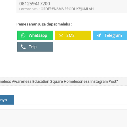
081259417200
Format SMS :
ORDER#NAMA PRODUK#JUMLAH
Pemesanan Juga dapat melalui :
Whatsapp
SMS
Telegram
Telp
omeless Awareness Education Square Homelessness Instagram Post"
nnya