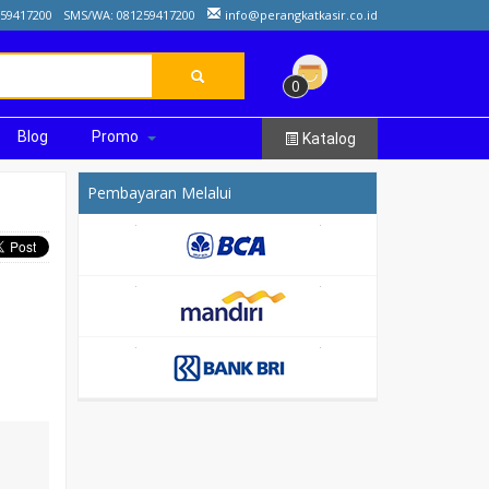
259417200
SMS/WA: 081259417200
info@perangkatkasir.co.id
0
Blog
Promo
Katalog
Pembayaran Melalui