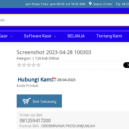
Jam Buka Toko: Jam 08.00 s/d 18.00 WIB
Status Order
Tlp: 081
Kasir
Software Kasir
BELANJA
Tentang Kami
Screenshot 2023-04-28 100303
Kategori: | 126 Kali Dilihat
Hubungi Kami
28-04-2023
Kode Produk:
Beli Sekarang
Order via SMS
081259417200
Format SMS :
ORDER#NAMA PRODUK#JUMLAH