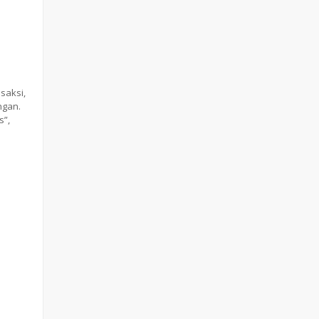
saksi,
ngan.
s”,