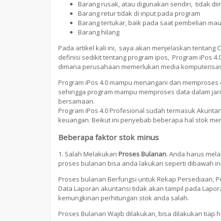
Barang rusak, atau digunakan sendiri, tidak dii
Barang retur tidak di input pada program
Barang tertukar, baik pada saat pembelian ma
Barang hilang
Pada artikel kali ini, saya akan menjelaskan tentang 
definisi sedikit tentang program ipos, Program iPos 
dimana perusahaan memerlukan media komputerisasi 
Program iPos 4.0 mampu menangani dan memproses d
sehingga program mampu memproses data dalam jari
bersamaan.
Program iPos 4.0 Profesional sudah termasuk Akunt
keuangan. Beikut ini penyebab beberapa hal stok men
Beberapa faktor stok minus
1. Salah Melakukan
Proses Bulanan
. Anda harus mela
proses bulanan bisa anda lakukan seperti dibawah ini
Proses bulanan Berfungsi untuk Rekap Persediaan, P
Data Laporan akuntansi tidak akan tampil pada Lapora
kemungkinan perhitungan stok anda salah.
Proses Bulanan Wajib dilakukan, bisa dilakukan tiap ha