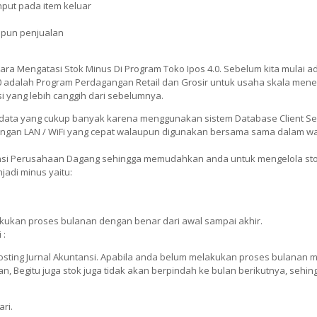
nput pada item keluar
upun penjualan
Cara Mengatasi Stok Minus Di Program Toko Ipos 4.0. Sebelum kita mulai a
4.0 adalah Program Perdagangan Retail dan Grosir untuk usaha skala men
yang lebih canggih dari sebelumnya.
ata yang cukup banyak karena menggunakan sistem Database Client Se
ngan LAN / WiFi yang cepat walaupun digunakan bersama sama dalam w
ansi Perusahaan Dagang sehingga memudahkan anda untuk mengelola st
jadi minus yaitu:
kukan proses bulanan dengan benar dari awal sampai akhir.
 :
osting Jurnal Akuntansi. Apabila anda belum melakukan proses bulanan 
n, Begitu juga stok juga tidak akan berpindah ke bulan berikutnya, sehin
ri.