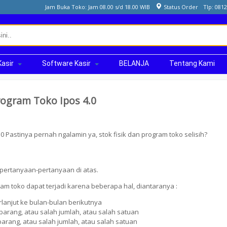
Jam Buka Toko: Jam 08.00 s/d 18.00 WIB
Status Order
Tlp: 081
Kasir
Software Kasir
BELANJA
Tentang Kami
ogram Toko Ipos 4.0
 Pastinya pernah ngalamin ya, stok fisik dan program toko selisih?
 pertanyaan-pertanyaan di atas.
ram toko dapat terjadi karena beberapa hal, diantaranya :
rlanjut ke bulan-bulan berikutnya
h barang, atau salah jumlah, atau salah satuan
 barang, atau salah jumlah, atau salah satuan