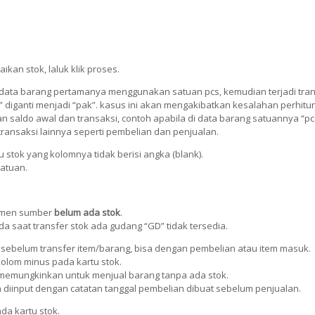
kan stok, laluk klik proses.
t data barang pertamanya menggunakan satuan pcs, kemudian terjadi tran
pcs” diganti menjadi “pak”. kasus ini akan mengakibatkan kesalahan perhitu
an saldo awal dan transaksi, contoh apabila di data barang satuannya “pc
transaksi lainnya seperti pembelian dan penjualan.
u stok yang kolomnya tidak berisi angka (blank).
atuan.
ermen sumber
belum ada stok
.
a saat transfer stok ada gudang “GD” tidak tersedia.
sebelum transfer item/barang, bisa dengan pembelian atau item masuk.
kolom minus pada kartu stok.
a memungkinkan untuk menjual barang tanpa ada stok.
a diinput dengan catatan tanggal pembelian dibuat sebelum penjualan.
a kartu stok.