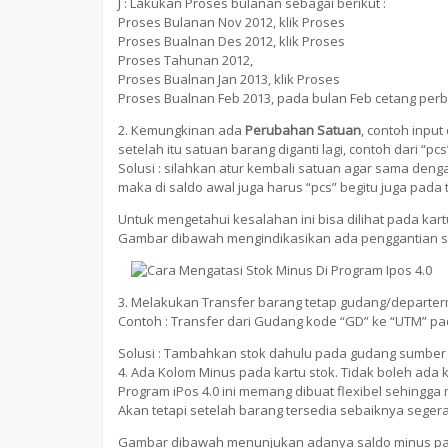
J : Lakukan Proses bulanan sebagai berikut :
Proses Bulanan Nov 2012, klik Proses
Proses Bualnan Des 2012, klik Proses
Proses Tahunan 2012,
Proses Bualnan Jan 2013, klik Proses
Proses Bualnan Feb 2013, pada bulan Feb cetang perbai
2. Kemungkinan ada
Perubahan Satuan
, contoh inpu
setelah itu satuan barang diganti lagi, contoh dari “
Solusi : silahkan atur kembali satuan agar sama deng
maka di saldo awal juga harus “pcs” begitu juga pada 
Untuk mengetahui kesalahan ini bisa dilihat pada kart
Gambar dibawah mengindikasikan ada penggantian s
3. Melakukan Transfer barang tetap gudang/depart
Contoh : Transfer dari Gudang kode “GD” ke “UTM” pad
Solusi : Tambahkan stok dahulu pada gudang sumber 
4. Ada Kolom Minus pada kartu stok. Tidak boleh ada 
Program iPos 4.0 ini memang dibuat flexibel sehingg
Akan tetapi setelah barang tersedia sebaiknya seger
Gambar dibawah menunjukan adanya saldo minus pad