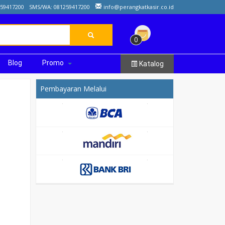
259417200
SMS/WA: 081259417200
info@perangkatkasir.co.id
0
Blog
Promo
Katalog
Pembayaran Melalui