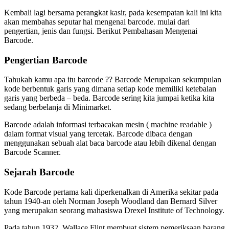
Kembali lagi bersama perangkat kasir, pada kesempatan kali ini kita
akan membahas seputar hal mengenai barcode. mulai dari
pengertian, jenis dan fungsi. Berikut Pembahasan Mengenai
Barcode.
Pembahasan Mengenai Barcode
Pengertian Barcode
Tahukah kamu apa itu barcode ?? Barcode Merupakan sekumpulan
kode berbentuk garis yang dimana setiap kode memiliki ketebalan
garis yang berbeda – beda. Barcode sering kita jumpai ketika kita
sedang berbelanja di Minimarket.
Pembahasan Mengenai Barcode
Barcode adalah informasi terbacakan mesin ( machine readable )
dalam format visual yang tercetak. Barcode dibaca dengan
menggunakan sebuah alat baca barcode atau lebih dikenal dengan
Barcode Scanner.
Sejarah Barcode
Kode Barcode pertama kali diperkenalkan di Amerika sekitar pada
tahun 1940-an oleh Norman Joseph Woodland dan Bernard Silver
yang merupakan seorang mahasiswa Drexel Institute of Technology.
Pada tahun 1932, Wallace Flint membuat sistem pemeriksaan barang