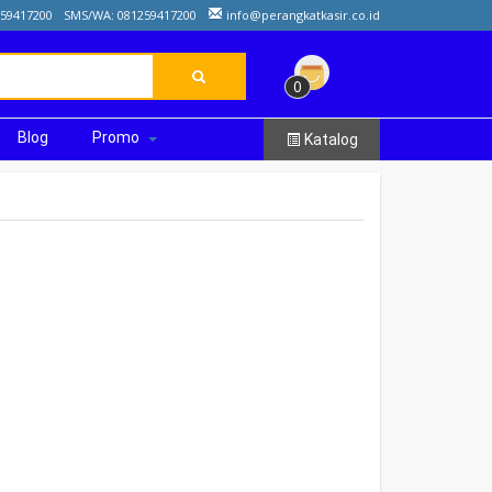
259417200
SMS/WA: 081259417200
info@perangkatkasir.co.id
0
Blog
Promo
Katalog