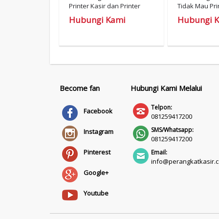
Printer Kasir dan Printer
Tidak Mau Pri
Barcode
Hubungi Kami
Hubungi 
Become fan
Hubungi Kami Melalui
Telpon:
Facebook
081259417200
SMS/Whatsapp:
Instagram
081259417200
Pinterest
Email:
info@perangkatkasir.c
Google+
Youtube