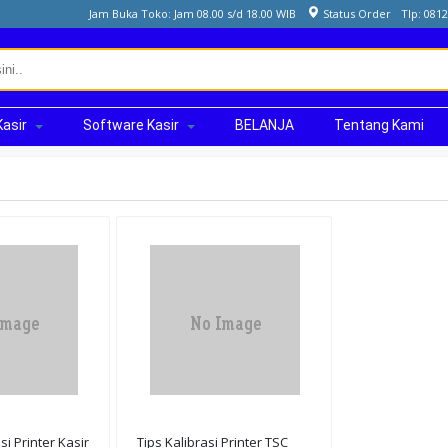
Jam Buka Toko: Jam 08.00 s/d 18.00 WIB
Status Order
Tlp: 081
Kasir
Software Kasir
BELANJA
Tentang Kami
i Printer Kasir
Tips Kalibrasi Printer TSC