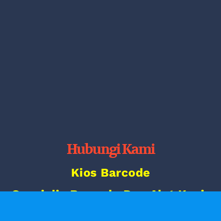
Hubungi Kami
Kios Barcode
Spesialis Barcode Dan Alat Kasir
Ruko Smart Market Telaga Mas
Blok E07 Duta Harapan, Jl.